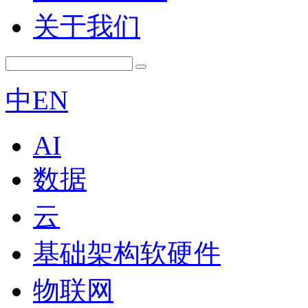
关于我们
中
EN
AI
数据
云
基础架构软硬件
物联网