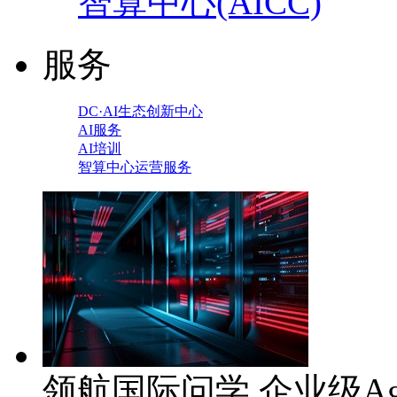
智算中心(AICC)
服务
DC·AI生态创新中心
AI服务
AI培训
智算中心运营服务
领航国际问学 企业级Ag