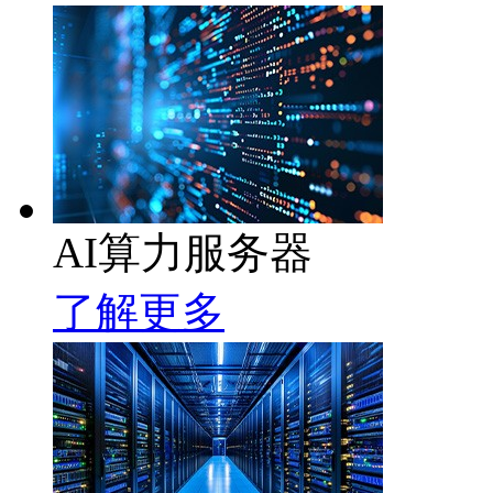
AI算力服务器
了解更多