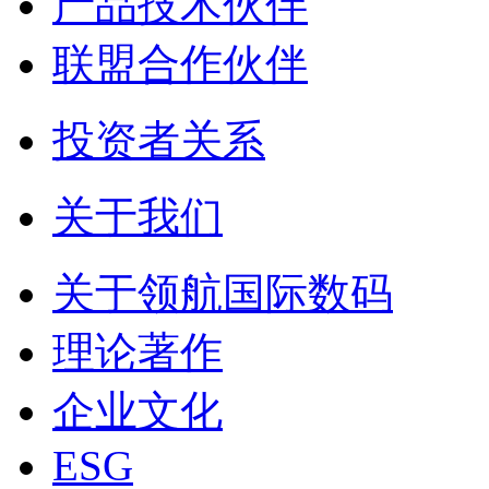
产品技术伙伴
联盟合作伙伴
投资者关系
关于我们
关于领航国际数码
理论著作
企业文化
ESG