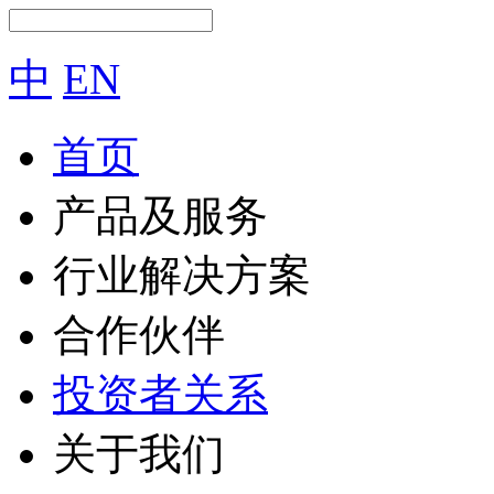
中
EN
首页
产品及服务
行业解决方案
合作伙伴
投资者关系
关于我们