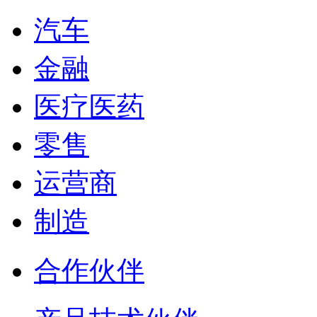
汽车
金融
医疗医药
零售
运营商
制造
合作伙伴