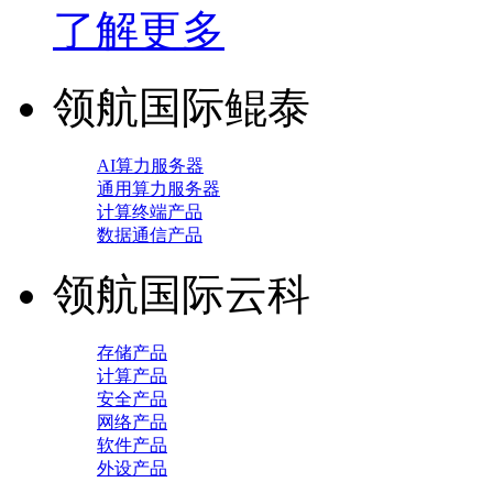
了解更多
领航国际鲲泰
AI算力服务器
通用算力服务器
计算终端产品
数据通信产品
领航国际云科
存储产品
计算产品
安全产品
网络产品
软件产品
外设产品