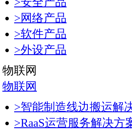
>安全产品
>网络产品
>软件产品
>外设产品
物联网
物联网
>智能制造线边搬运解
>RaaS运营服务解决方