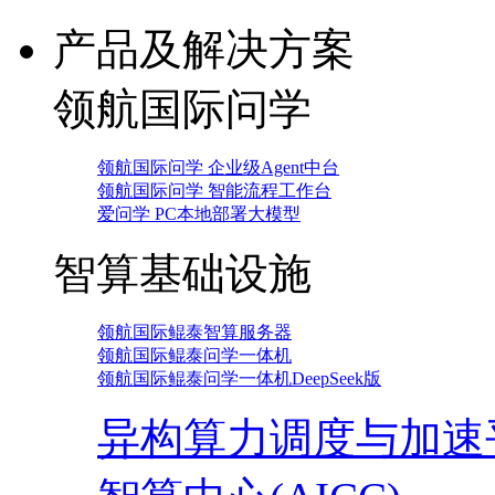
产品及解决方案
领航国际问学
领航国际问学 企业级Agent中台
领航国际问学 智能流程工作台
爱问学 PC本地部署大模型
智算基础设施
领航国际鲲泰智算服务器
领航国际鲲泰问学一体机
领航国际鲲泰问学一体机DeepSeek版
异构算力调度与加速