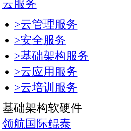
云服务
>云管理服务
>安全服务
>基础架构服务
>云应用服务
>云培训服务
基础架构软硬件
领航国际鲲泰